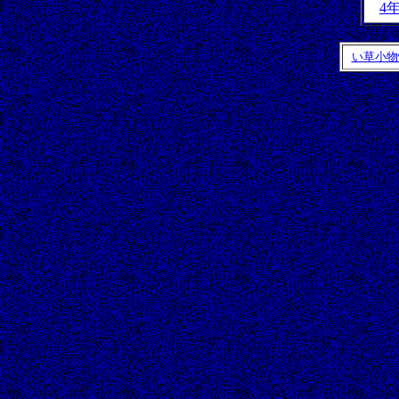
4
い草小物