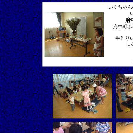
いくちゃん
府
府中町ふ
手作り
い