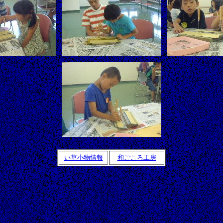
い草小物情報
和ごころ工房