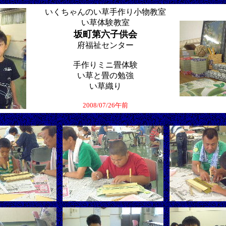
いくちゃんのい草手作り小物教室
い草体験教室
坂町第六子供会
府福祉センター
手作りミニ畳体験
い草と畳の勉強
い草織り
2008/07/26午前