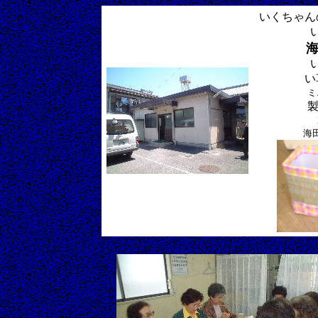
いくちゃん
い
ミ
製
海