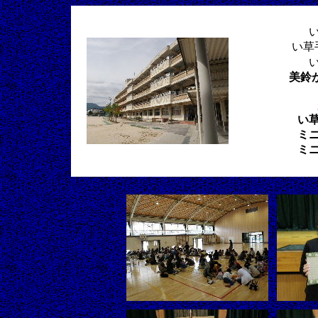
い草
美鈴
い
ミ
ミ