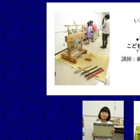
い
こど
「
講師：