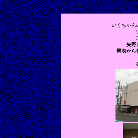
w
いくちゃん
矢野
畳表から