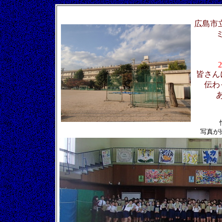
広島市
2
皆さん
伝わ
写真が