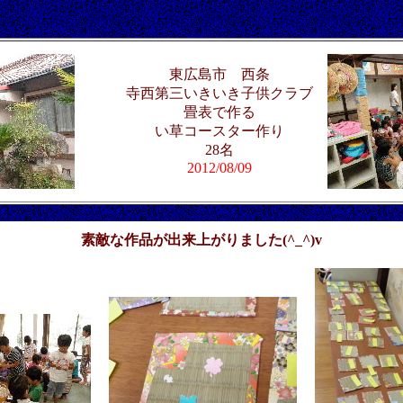
東広島市 西条
寺西第三いきいき子供クラブ
畳表で作る
い草コースター作り
28名
2012/08/09
素敵な作品が出来上がりました(^_^)v