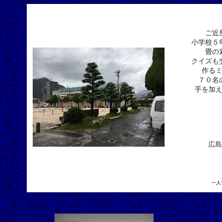
ご近
小学校５
畳の
クイズも
作る
７０名
手を加
広島
一人