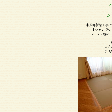
ジ
木原邸新築工事で
オシャレでな
ベージュ色の
この部
ごろ