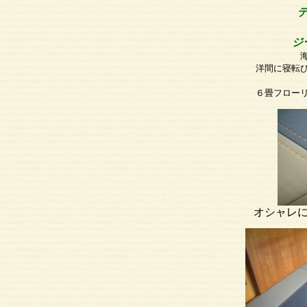
ジ
洋間に寝転
６畳フロー
オシャレ