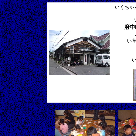
いくちゃ
府中
い