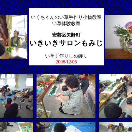
いくちゃんのい草手作り小物教室
い草体験教室
安芸区矢野町
いきいきサロンもみじ
い草手作りしめ飾り
2008/12/05