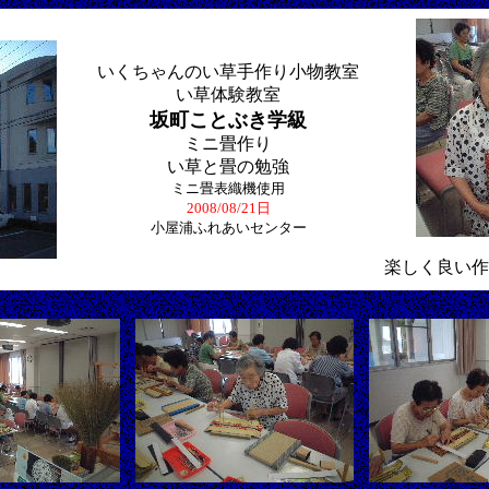
いくちゃんのい草手作り小物教室
い草体験教室
坂町ことぶき学級
ミニ畳作り
い草と畳の勉強
ミニ畳表織機使用
2008/08/21日
小屋浦ふれあいセンター
楽しく良い作