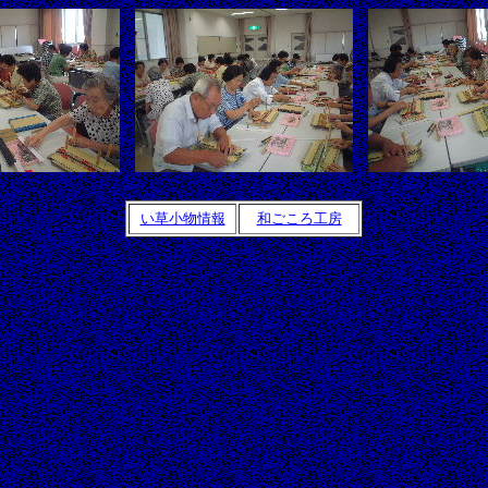
い草小物情報
和ごころ工房