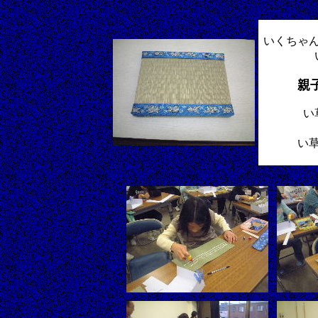
いくちゃ
親
い
い