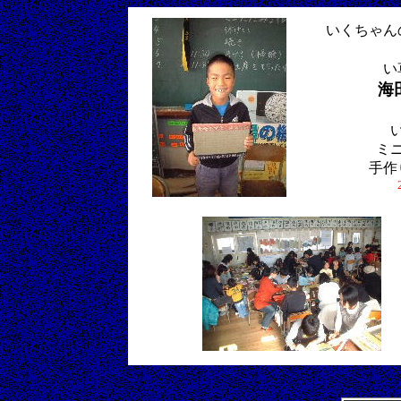
いくちゃん
い
海
ミ
手作