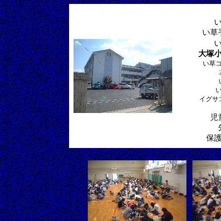
い草
大塚
い草
イグサ
児
保