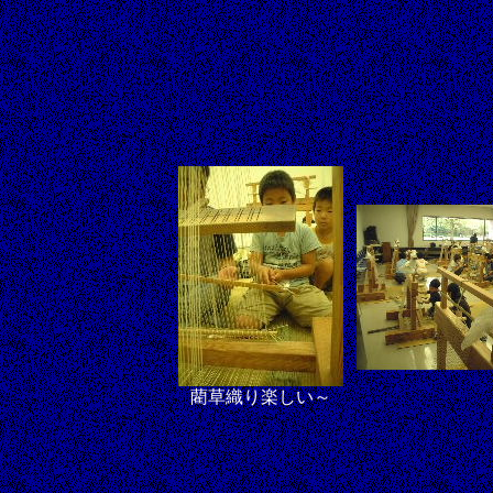
藺草織り楽しい～