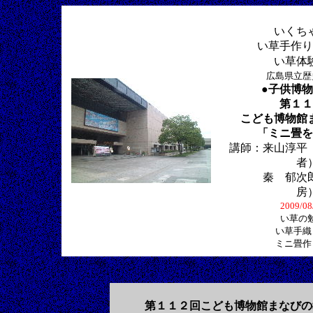
いくち
い草手作り
い草体
広島県立歴
●子供博物
第１１
こども博物館
「ミニ畳を
講師：来山淳平
者
秦 郁次郎
房
2009/0
い草の
い草手織
ミニ畳作
第１１２回こども博物館まなびの