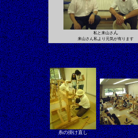
ん
私と来山さ
来山さん私より元気が有ります
糸の掛け直し