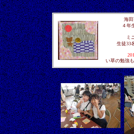
w
海田
４年生
ミ
生徒33
201
い草の勉強も役