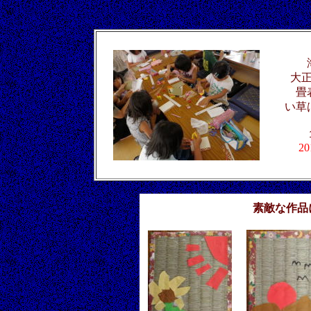
w
大
畳
い草
20
素敵な作品に