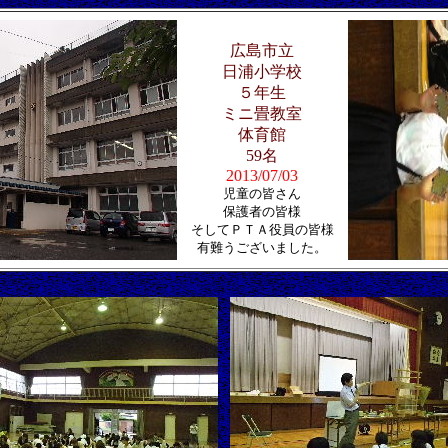
広島市立
日浦小学校
５年生
ミニ畳教室
体育館
59名
2013/07/03
児童の皆さん
保護者の皆様
そしてＰＴＡ役員の皆様
有難うございました。