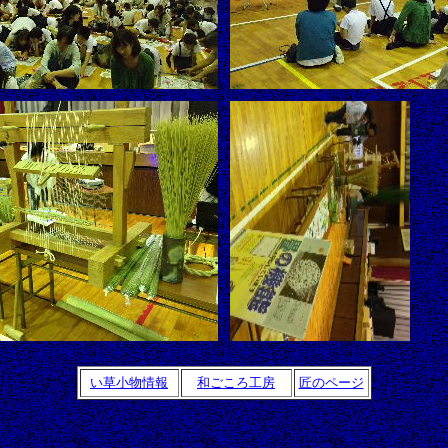
い草小物情報
和ごころ工房
匠のページ