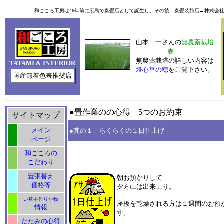
和ごころ工房は46年前に広島で秦畳店として誕生し、その後 秦畳装飾店→株式会社ハ
山本 一さんの
無農薬栽培
表
無農薬栽培の詳しい内容は
TATAMI & INTERIOR
燈心草の穂
をご覧下さい。
国産無着色表推奨店
●畳作業のの心得 5つのお約束
サイトマップ
メイン
●其の１ らくらくの１日仕上げ
ページ
和ごころの
こだわり
畳張替え
朝お預かりして
価格等
夕方には出来上り。
い草手作り小物
座板を乾燥される方は１週間のお預
情報
す。
たたみの心得