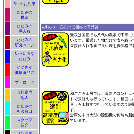
5つのお約束
たたみの
構造
たたみの
●其の３ 安心の低価格と高品質
手入れ
畳表は国産でも八代の農家で丁寧に
たたみの
います、厳選した物だけで表を織っ
研究ページ
直接仕入れる事で良い表を低価格で
いろいろな
たたみ
いぐさが
健康食品に
ブ ロ グ
会社案内
和ごころ工房では、最新のコンピュ
地図
トで張替えも行っています。精度に
直しも１枚ずつ行っていますので隙
たたみの
す。
相談窓口
倉庫の中は大型の除湿機で何時も新
スタッフ
ています。
紹介
リンク集