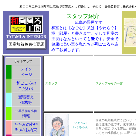
和ごころ工房は46年前に広島で秦畳店として誕生し、その後 秦畳装飾店→株式会社ハタ
スタッフ紹介
広島の畳屋です
和室とは【なごむ】又は【やわらぐ】
室（部屋）と書きます。そして和室の
TATAMI & INTERIOR
主役はなんといっても
畳
です。安全で
国産無着色表推奨店
健康に良い畳を私たちが
和ごころ
を込
めてお届します。
サイトマップ
メイン
ページ
和ごころの
スタッフ
スタッフからの一言
こだわり
畳張替え
価格等
い草手作り小物
情報
国産の無着色表にこだわり、
いぐさの
たたみの心得
畳は健康の素です。化学加工
いくちゃん
自然の恵みである畳は、健康
5つのお約束
いぐさの小物作り(ミニ畳・