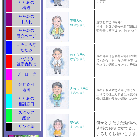
します。
たたみの
構造
たたみの
畳職人の
手入れ
畳ひとすじ30余年!
のぶちゃん
神社・お寺の畳から住宅用に
たたみの
変形畳に茶室まで、何でも任
研究ページ
いろいろな
たたみ
何でも屋の
畳の部屋はお客様が毎日の生
いぐさが
かずちゃん
ですから、日々その事を忘れ
健康食品に
仕上りの調整にかけて、皆様
ブ ロ グ
会社案内
きっちり屋の
地図
畳の引取や敷き込みは早くて
まさちゃん
工場での仕上り具合にも気を
たたみの
畳の隙間や段差の調整もお任
相談窓口
スタッフ
紹介
何かとまだまだ勉強不
安心の
リンク集
よっちゃん
皆様のお役に立てるよ
よろしくお願いします